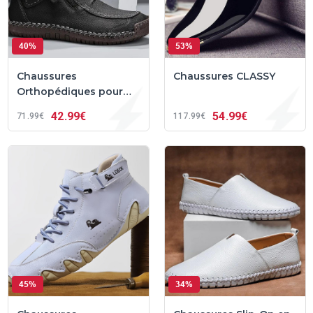
40%
53%
Chaussures
Chaussures CLASSY
Orthopédiques pour
Hommes au Confort
42
99€
54
99€
71
99€
117
99€
Ergonomique et au
Style Intemporel –
Riko™
45%
34%