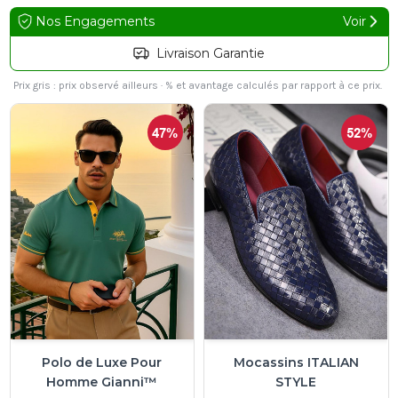
Nos Engagements
Voir
Retour Facile
Prix gris : prix observé ailleurs · % et avantage calculés par rapport à ce prix.
47%
52%
Polo de Luxe Pour
Mocassins ITALIAN
Homme Gianni™
STYLE