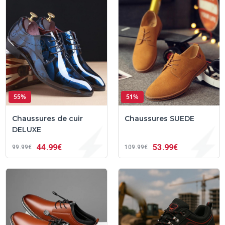
55%
51%
Chaussures de cuir
Chaussures SUEDE
DELUXE
44
99€
53
99€
99
99€
109
99€