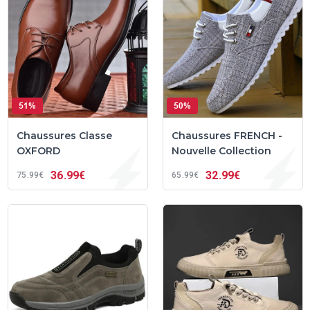
51%
50%
Chaussures Classe
Chaussures FRENCH -
OXFORD
Nouvelle Collection
36
99€
32
99€
75
99€
65
99€