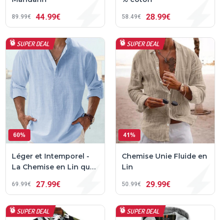
44
99€
28
99€
89
99€
58
49€
SUPER DEAL
SUPER DEAL
60%
41%
Léger et Intemporel -
Chemise Unie Fluide en
La Chemise en Lin que
Lin
Vous ne Voudrez Plus
27
99€
29
99€
69
99€
50
99€
Quitter Jesper™
SUPER DEAL
SUPER DEAL