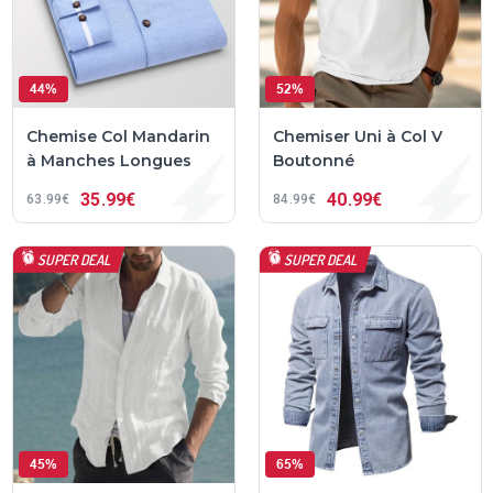
44%
52%
Chemise Col Mandarin
Chemiser Uni à Col V
à Manches Longues
Boutonné
35
99€
40
99€
63
99€
84
99€
SUPER DEAL
SUPER DEAL
45%
65%