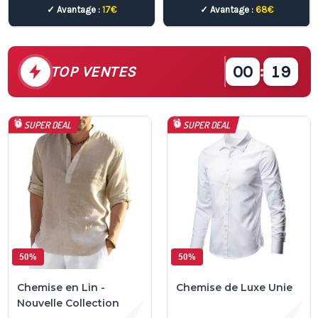
✓ Avantage :
17€
✓ Avantage :
68€
00
:
22
TOP VENTES
SUPER DEAL
SUPER DEAL
50%
50%
Chemise en Lin -
Chemise de Luxe Unie
Nouvelle Collection