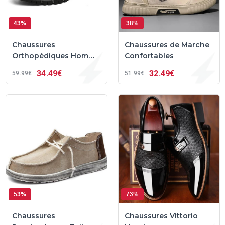
43%
38%
Chaussures
Chaussures de Marche
Orthopédiques Homme
Confortables
- Confort Pour Pieds
34
49€
32
49€
59
99€
51
99€
Sensibles
53%
73%
Chaussures
Chaussures Vittorio