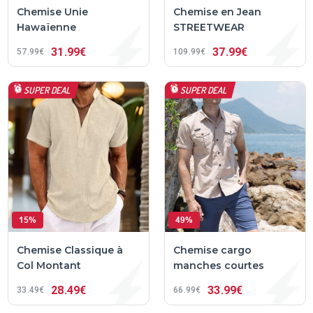
Chemise Unie
Chemise en Jean
Hawaïenne
STREETWEAR
31
99€
37
99€
57
99€
109
99€
SUPER DEAL
SUPER DEAL
15%
49%
Chemise Classique à
Chemise cargo
Col Montant
manches courtes
28
49€
33
99€
33
49€
66
99€