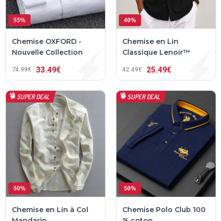
55%
40%
Chemise OXFORD -
Chemise en Lin
Nouvelle Collection
Classique Lenoir™
33
49€
25
49€
74
99€
42
49€
SUPER DEAL
SUPER DEAL
50%
50%
Chemise en Lin à Col
Chemise Polo Club 100
Mandarin
% coton