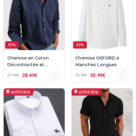
51%
53%
Chemise en Coton
Chemise OXFORD à
Décontractée et
Manches Longues
Elégante Charles™
28
49€
35
99€
57
99€
75
99€
SUPER DEAL
SUPER DEAL