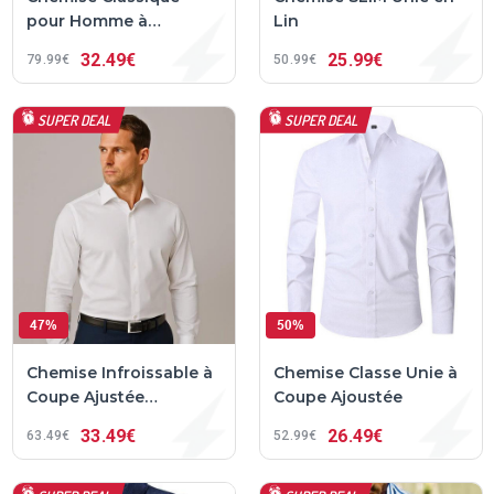
pour Homme à
Lin
Manches Longues
32
49€
25
99€
79
99€
50
99€
Rossi Roma™
SUPER DEAL
SUPER DEAL
47%
50%
Chemise Infroissable à
Chemise Classe Unie à
Coupe Ajustée
Coupe Ajoustée
Bellutia™
33
49€
26
49€
63
49€
52
99€