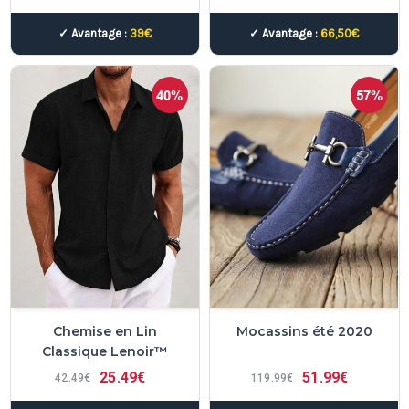
✓ Avantage :
39€
✓ Avantage :
66,50€
40%
57%
Chemise en Lin
Mocassins été 2020
Classique Lenoir™
25
49€
51
99€
42
49€
119
99€