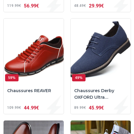
Confortables
56
99€
29
99€
119
99€
48
49€
59%
49%
Chaussures REAVER
Chaussures Derby
OXFORD Ultra
Confortables
44
99€
45
99€
109
99€
89
99€