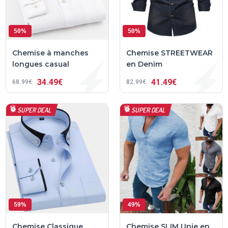
50%
50%
Chemise à manches
Chemise STREETWEAR
longues casual
en Denim
34
49€
41
49€
68
99€
82
99€
SUPER DEAL
SUPER DEAL
59%
49%
Chemise Classique
Chemise SLIM Unie en