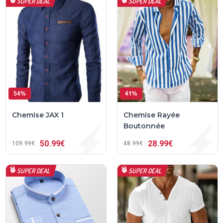
SUPER DEAL
SUPER DEAL
54%
41%
Chemise JAX 1
Chemise Rayée
Boutonnée
50
99€
28
99€
109
99€
48
99€
SUPER DEAL
SUPER DEAL