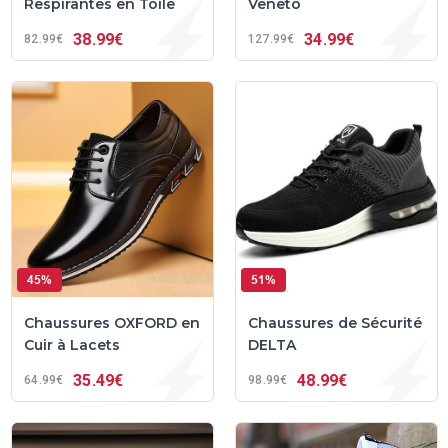
Respirantes en Toile
Veneto
38
99€
34
99€
82
99€
127
99€
45%
51%
Chaussures OXFORD en
Chaussures de Sécurité
Cuir à Lacets
DELTA
35
49€
48
99€
64
99€
98
99€