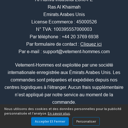
Ras Al Khaimah
Emirats Arabes Unis
License Ecommerce : 45000526
N° TVA: 100395557000003
Par téléphone :
+44 20 3769 6938
Par formulaire de contact :
Cliquez ici
Par e-mail :
support@vetement-hommes.com
Vetement-Hommes est exploitée par une société
internationale enregistrée aux Émirats Arabes Unis. Les
commandes sont préparées et expédiées depuis nos
centres logistiques à l'étranger. Aucun frais supplémentaire
n’est appliqué par notre service au moment de la
commande.
Nous utilisons des cookies et des données personnelles pour la publicité
personnalisée et l’analyse.
En savoir plus
.
Les comparaisons de prix affichées sur ce site sont établies
Accepter Et Fermer
Personaliser
à partir de prix TTC observés auprès d’un ou plusieurs