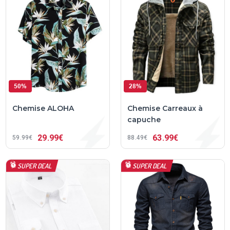
50%
28%
Chemise ALOHA
Chemise Carreaux à
capuche
29
99€
63
99€
59
99€
88
49€
SUPER DEAL
SUPER DEAL