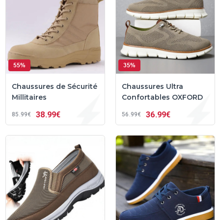
55%
35%
Chaussures de Sécurité
Chaussures Ultra
Millitaires
Confortables OXFORD
38
99€
36
99€
85
99€
56
99€