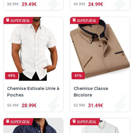
29
49€
24
99€
58
99€
49
99€
SUPER DEAL
SUPER DEAL
49%
41%
Chemise Estivale Unie à
Chemise Classe
Poches
Bicolore
28
99€
31
49€
56
99€
52
99€
SUPER DEAL
SUPER DEAL