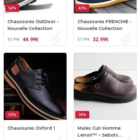
52%
43%
Chaussures OutDoor -
Chaussures FRENCHIE -
Nouvelle Collection
Nouvelle Collection
44
99€
32
99€
92
99€
57
99€
53%
38%
Chaussures Oxford 1
Mules Cuir Homme
Lenoir™ – Sabots