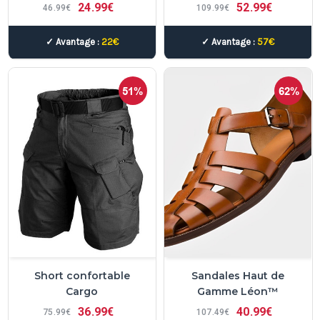
24
99€
52
99€
46
99€
109
99€
✓ Avantage :
22€
✓ Avantage :
57€
51%
62%
Short confortable
Sandales Haut de
Cargo
Gamme Léon™
36
99€
40
99€
75
99€
107
49€