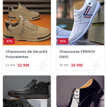
47%
65%
Chaussures de Sécurité
Chaussures FRENCH
Polyvalentes
DAYS
32
99€
34
99€
62
49€
99
99€