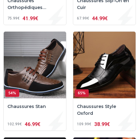
Chaussures
Chaussures Slip-On en
Orthopédiques
Cuir
LDeck™ Pour Homme
41
99€
44
99€
75
99€
67
99€
54%
65%
Chaussures Stan
Chaussures Style
Oxford
46
99€
38
99€
102
99€
109
99€