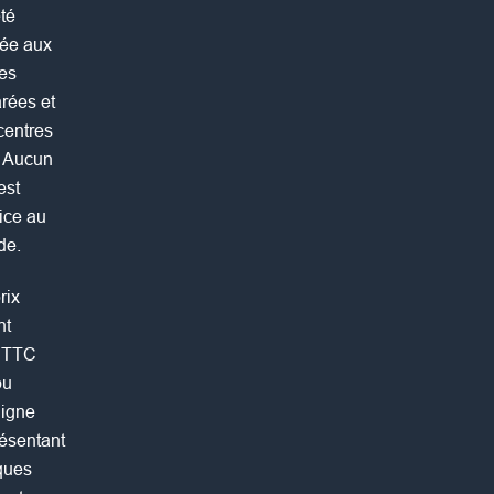
té
rée aux
Les
rées et
centres
r. Aucun
est
ice au
de.
rix
nt
x TTC
ou
ligne
résentant
ques