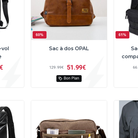
60%
61%
-vol
Sac à dos OPAL
Sa
e
compa
€
51
99€
129
99€
66
Bon Plan