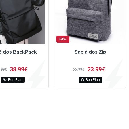
64%
à dos BackPack
Sac à dos Zip
38
99€
23
99€
99€
66
99€
Bon Plan
Bon Plan