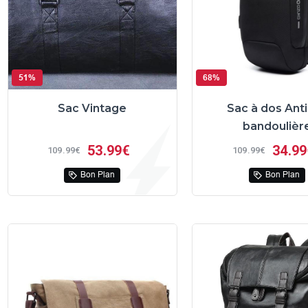
51%
68%
Sac Vintage
Sac à dos Anti
bandoulièr
53
99€
34
99
109
99€
109
99€
Bon Plan
Bon Plan