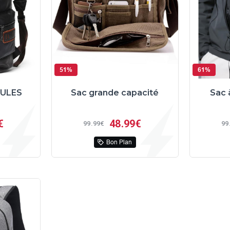
51%
61%
CULES
Sac grande capacité
Sac 
€
48
99€
99
99€
99
Bon Plan