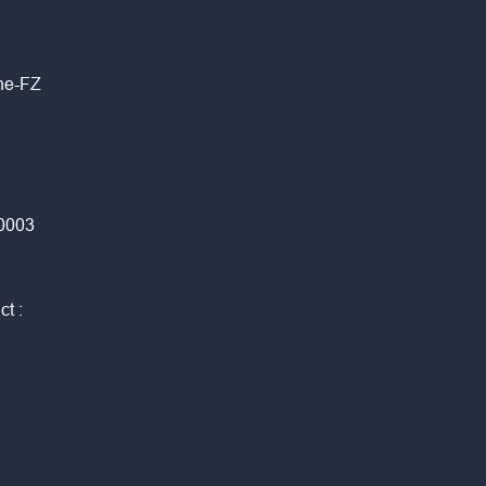
one-FZ
0003
ct :