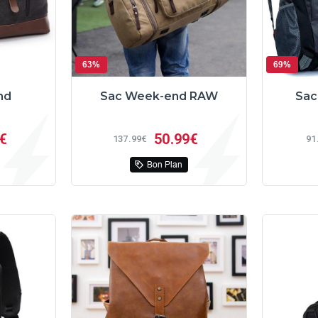
63%
69%
nd
Sac Week-end RAW
Sac
€
50
99€
137
99€
91
Bon Plan