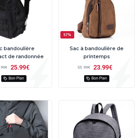
57%
c bandoulière
Sac à bandoulière de
ct de randonnée
printemps
25
99€
23
99€
99€
55
99€
Bon Plan
Bon Plan