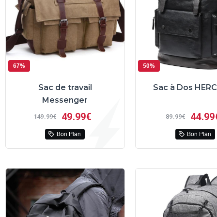
67%
50%
Sac de travail
Sac à Dos HER
Messenger
49
99€
44
99
149
99€
89
99€
Bon Plan
Bon Plan