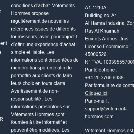
conditions d’achat. Vêtements
A1-1210A
e
Hommes propose
Building no. A1
régulièrement de nouvelles
Al Hamra Industrial Z
e
références issues de différents
Ras Al Khaimah
fournisseurs, avec pour objectif
Emirats Arabes Unis
ent
d’offrir une expérience d’achat
License Ecommerce :
e
simple et lisible. Les
45000526
informations sont présentées de
N° TVA: 10039555700
manière transparente afin de
Par téléphone :
permettre aux clients de faire
+44 20 3769 6938
leurs choix en toute clarté.
Par formulaire de conta
Avertissement de non-
Cliquez ici
responsabilité : Les
Par e-mail :
informations présentées sur
support@vetement-
Vêtements Hommes sont
hommes.com
PR
fournies à titre informatif et
peuvent être modifiées. Les
Vetement-Hommes est