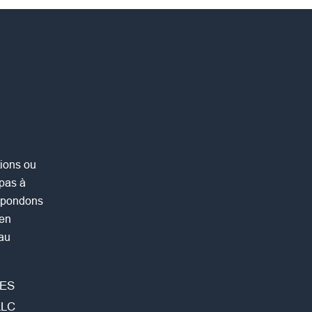
ions ou
 pas à
répondons
 en
 au
ES
LLC