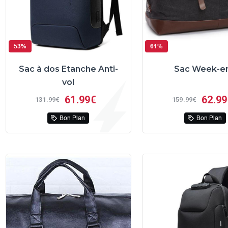
53%
61%
Sac à dos Etanche Anti-
Sac Week-e
vol
61
99€
62
99
131
99€
159
99€
Bon Plan
Bon Plan