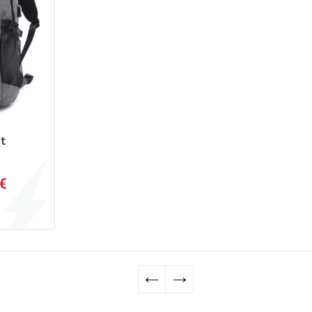
t
€
←
→