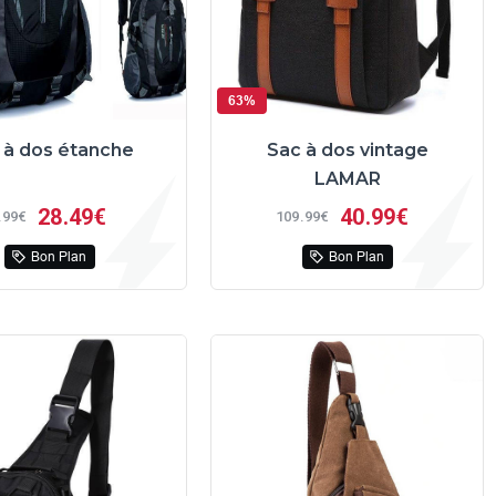
63%
 à dos étanche
Sac à dos vintage
LAMAR
28
49€
40
99€
99€
109
99€
Bon Plan
Bon Plan