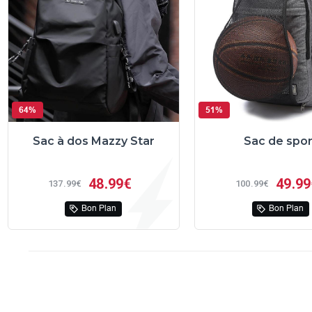
64%
51%
Sac à dos Mazzy Star
Sac de spor
48
99€
49
99
137
99€
100
99€
Bon Plan
Bon Plan