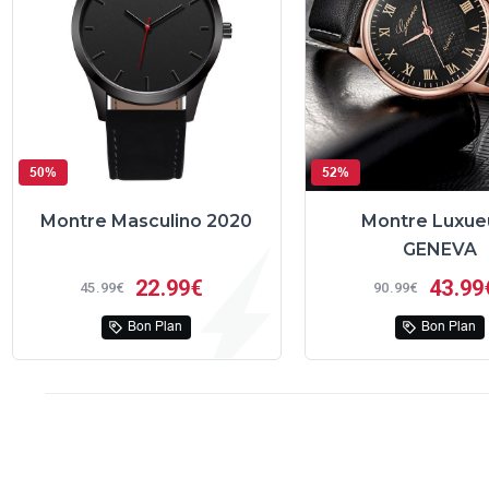
50%
52%
Montre Masculino 2020
Montre Luxue
GENEVA
22
99€
43
99
45
99€
90
99€
Bon Plan
Bon Plan