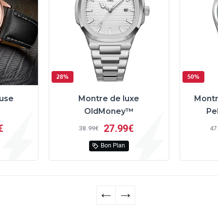
28%
50%
use
Montre de luxe
Mont
OldMoney™
Pe
€
27
99€
38
99€
47
Bon Plan
←
→