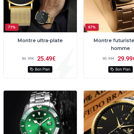
71%
67%
Montre ultra-plate
Montre futurist
homme
25
49€
29
99
86
99€
90
99€
Bon Plan
Bon Plan