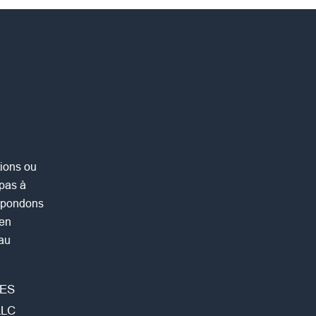
ions ou
 pas à
répondons
 en
 au
ES
LLC