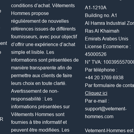
conditions d’achat. Vêtements
A1-1210A
e
Hommes propose
Building no. A1
régulièrement de nouvelles
Al Hamra Industrial Z
e
références issues de différents
Ras Al Khaimah
fournisseurs, avec pour objectif
Emirats Arabes Unis
ent
d’offrir une expérience d’achat
License Ecommerce :
e
simple et lisible. Les
45000526
informations sont présentées de
N° TVA: 10039555700
manière transparente afin de
Par téléphone :
permettre aux clients de faire
+44 20 3769 6938
leurs choix en toute clarté.
Par formulaire de conta
Avertissement de non-
Cliquez ici
responsabilité : Les
Par e-mail :
informations présentées sur
support@vetement-
Vêtements Hommes sont
hommes.com
PR
fournies à titre informatif et
peuvent être modifiées. Les
Vetement-Hommes est