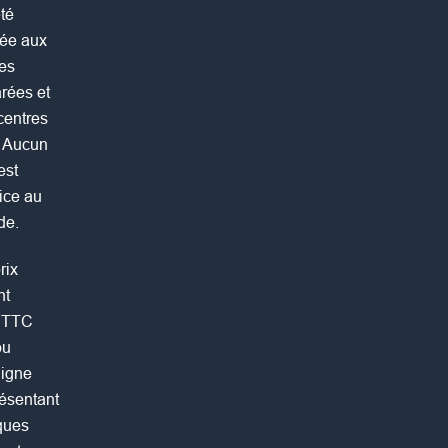
té
rée aux
Les
rées et
centres
r. Aucun
est
ice au
de.
rix
nt
x TTC
ou
ligne
résentant
ques