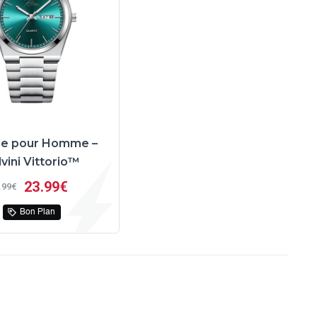
re pour Homme –
lvini Vittorio™
23
99€
99€
Bon Plan