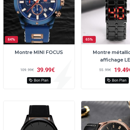
64%
65%
Montre MINI FOCUS
Montre métalli
affichage L
39
99€
19
49
109
99€
55
99€
Bon Plan
Bon Plan