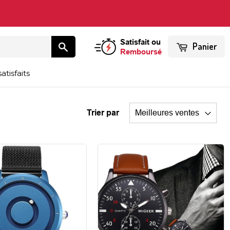
Satisfait ou
Panier
Remboursé
atisfaits
Trier par