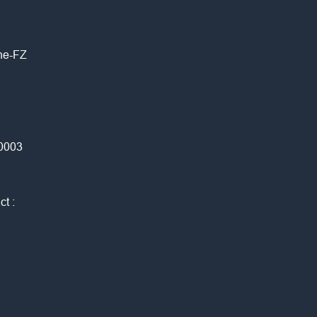
one-FZ
0003
ct :