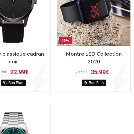
55%
 classique cadran
Montre LED Collection
noir
2020
22
99€
35
99€
99€
79
99€
Bon Plan
Bon Plan