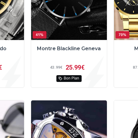
41%
70%
ndo
Montre Blackline Geneva
M
€
25
99€
43
99€
87
Bon Plan