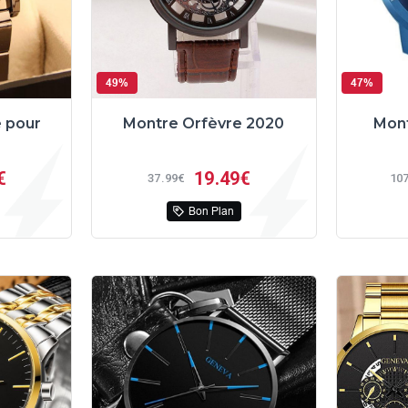
49%
47%
e pour
Montre Orfèvre 2020
Mon
€
19
49€
37
99€
10
Bon Plan