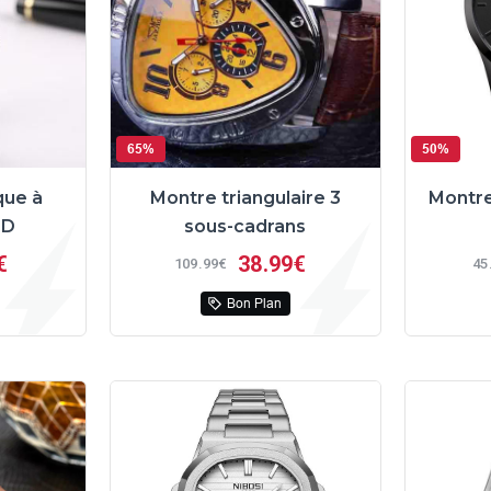
65%
50%
que à
Montre triangulaire 3
Montre
ED
sous-cadrans
€
38
99€
109
99€
45
Bon Plan