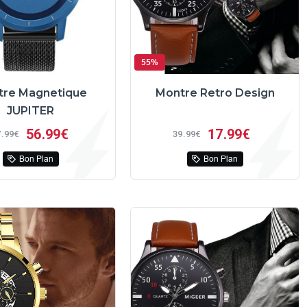
55%
tre Magnetique
Montre Retro Design
JUPITER
56
99€
17
99€
7
99€
39
99€
Bon Plan
Bon Plan