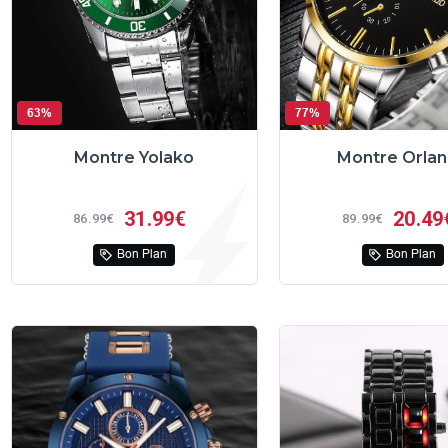
63%
77%
Montre Yolako
Montre Orla
31
99€
20
49
86
99€
89
99€
Bon Plan
Bon Plan