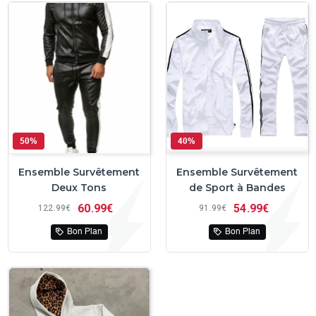
50%
40%
Ensemble Survêtement
Ensemble Survêtement
Deux Tons
de Sport à Bandes
60
99€
54
99€
122
99€
91
99€
Bon Plan
Bon Plan