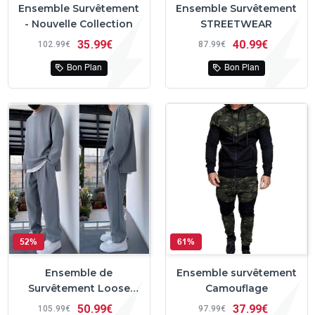
Ensemble Survêtement
Ensemble Survêtement
- Nouvelle Collection
STREETWEAR
35
99€
40
99€
102
99€
87
99€
Bon Plan
Bon Plan
52%
61%
Ensemble de
Ensemble survêtement
Survêtement Loose
Camouflage
Monochrome
50
99€
37
99€
105
99€
97
99€