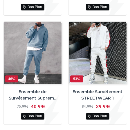
Bon Plan
Bon Plan
46%
53%
Ensemble de
Ensemble Survêtement
Survêtement Supreme
STREETWEAR 1
Sebastian™
40
99€
39
99€
75
99€
84
99€
Bon Plan
Bon Plan