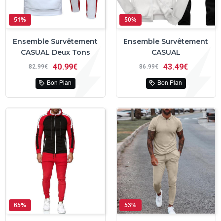
51%
50%
Ensemble Survêtement
Ensemble Survêtement
CASUAL Deux Tons
CASUAL
40
99€
43
49€
82
99€
86
99€
Bon Plan
Bon Plan
65%
53%