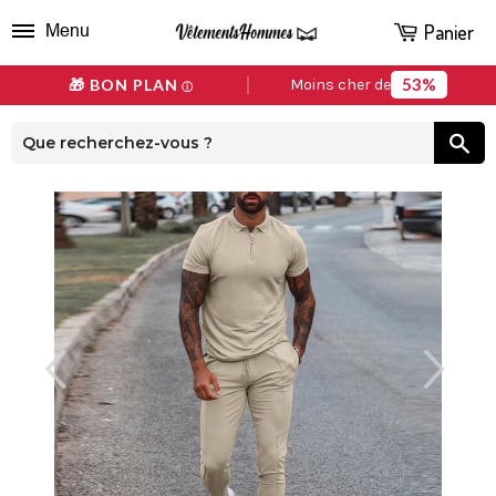
Panier
Menu
53%
🎁 BON PLAN
Moins cher de
ⓘ