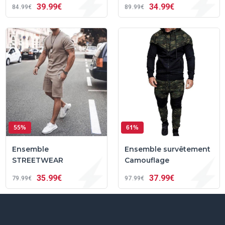
39
99€
34
99€
84
99€
89
99€
55%
61%
Ensemble
Ensemble survêtement
STREETWEAR
Camouflage
35
99€
37
99€
79
99€
97
99€