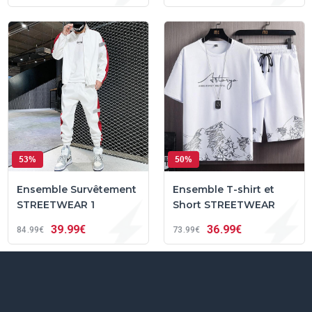
53%
50%
Ensemble Survêtement
Ensemble T-shirt et
STREETWEAR 1
Short STREETWEAR
39
99€
36
99€
84
99€
73
99€