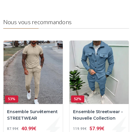
Nous vous recommandons
53%
52%
Ensemble Survêtement
Ensemble Streetwear -
STREETWEAR
Nouvelle Collection
40
99€
57
99€
87
99€
119
99€