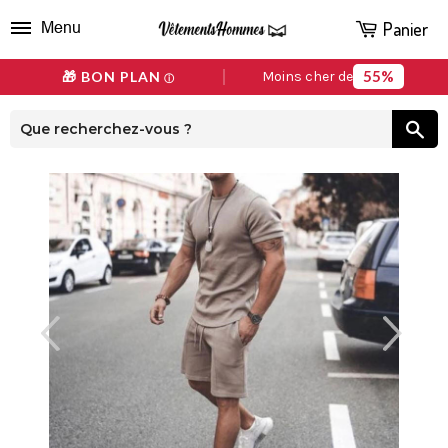
Panier
Menu
55%
🎁 BON PLAN
Moins cher de
ⓘ