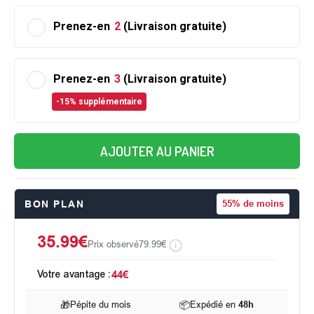
Prenez-en
2
(Livraison gratuite)
Prenez-en
3
(Livraison gratuite)
-15% supplémentaire
AJOUTER AU PANIER
BON PLAN
55%
de moins
35.99€
Prix observé
79.99€
Votre avantage :
44€
🎁
Pépite du mois
📦
Expédié en
48h