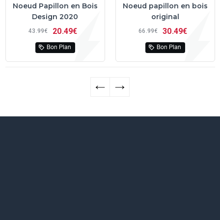
Noeud Papillon en Bois
Noeud papillon en bois
Design 2020
original
20
49€
30
49€
43
99€
66
99€
Bon Plan
Bon Plan
←
→