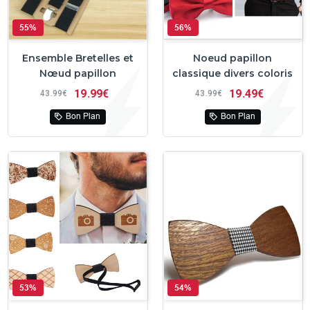
55%
56%
Ensemble Bretelles et
Noeud papillon
Nœud papillon
classique divers coloris
19
99€
19
49€
43
99€
43
99€
Bon Plan
Bon Plan
53%
54%