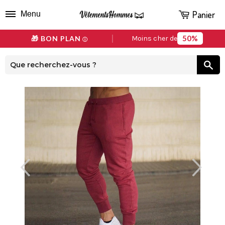
Panier
Menu
50%
🎁 BON PLAN
Moins cher de
ⓘ