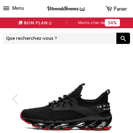
Panier
Menu
54%
🎁 BON PLAN
Moins cher de
ⓘ