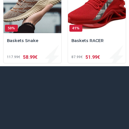
50%
41%
Baskets Snake
Baskets RACER
58
99€
51
99€
117
99€
87
99€