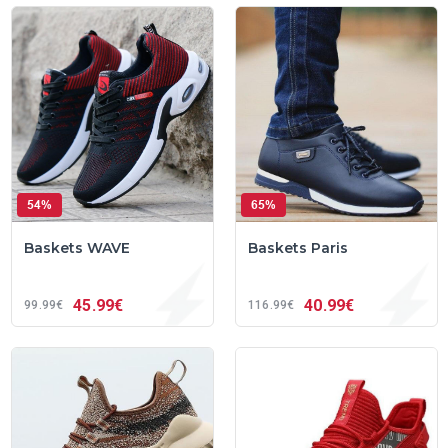
54%
65%
Baskets WAVE
Baskets Paris
45
99€
40
99€
99
99€
116
99€