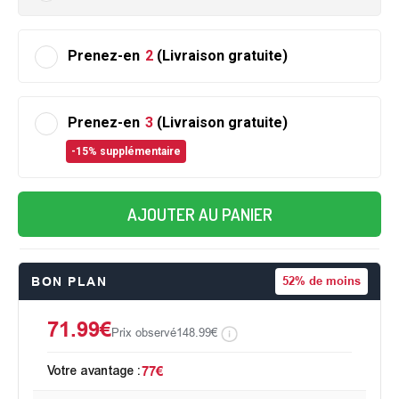
Prenez-en
2
(Livraison gratuite)
Prenez-en
3
(Livraison gratuite)
-15% supplémentaire
AJOUTER AU PANIER
BON PLAN
52%
de moins
71.99€
Prix observé
148.99€
Votre avantage :
77€