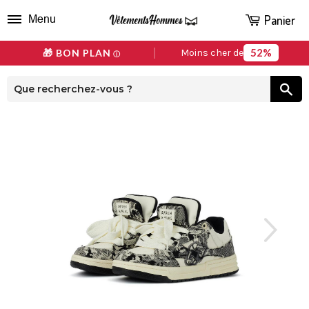
Panier
Menu
52%
🎁 BON PLAN
Moins cher de
ⓘ