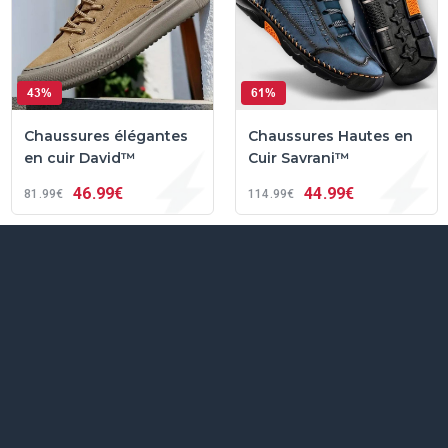
43%
61%
Chaussures élégantes
Chaussures Hautes en
en cuir David™
Cuir Savrani™
46
99€
44
99€
81
99€
114
99€