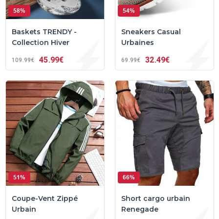
58%
54%
Baskets TRENDY -
Sneakers Casual
Collection Hiver
Urbaines
45
99€
32
49€
109
99€
69
99€
51%
66%
Coupe-Vent Zippé
Short cargo urbain
Urbain
Renegade