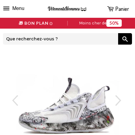
Panier
Menu
50%
🎁 BON PLAN
Moins cher de
ⓘ