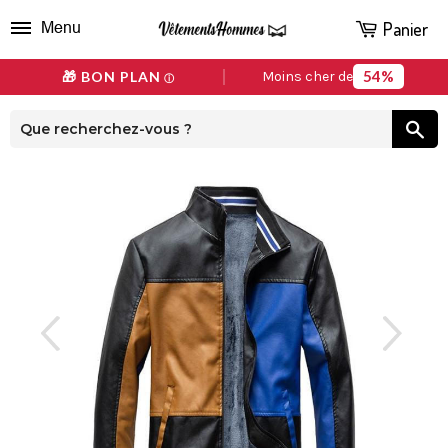
Panier
Menu
54%
🎁 BON PLAN
Moins cher de
ⓘ