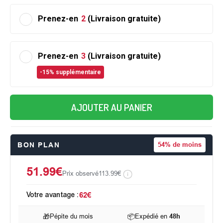
Prenez-en
2
(Livraison gratuite)
Prenez-en
3
(Livraison gratuite)
-15% supplémentaire
AJOUTER AU PANIER
BON PLAN
54%
de moins
51.99€
Prix observé
113.99€
Votre avantage :
62€
🎁
Pépite du mois
📦
Expédié en
48h