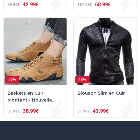
42
99€
68
99€
58
99€
167
98€
52%
46%
Baskets en Cuir
Blouson Slim en Cuir
Montant - Nouvelle
Collection
38
99€
43
99€
81
99€
81
99€