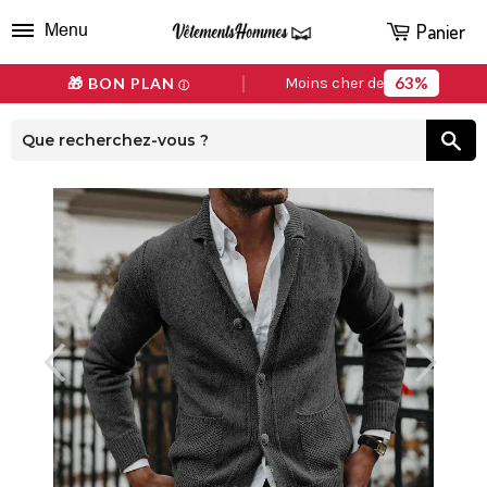
Panier
Menu
63%
🎁 BON PLAN
Moins cher de
ⓘ