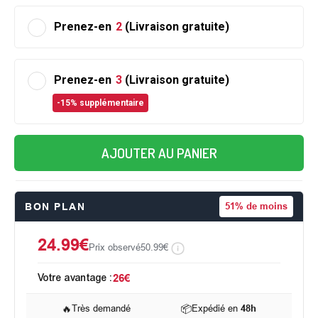
Prenez-en
2
(Livraison gratuite)
Prenez-en
3
(Livraison gratuite)
-15% supplémentaire
AJOUTER AU PANIER
BON PLAN
51%
de moins
24.99€
Prix observé
50.99€
Votre avantage :
26€
🔥
Très demandé
📦
Expédié en
48h