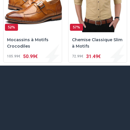
52%
57%
Mocassins à Motifs
Chemise Classique Slim
Crocodiles
à Motifs
50
99€
31
49€
105
99€
72
99€