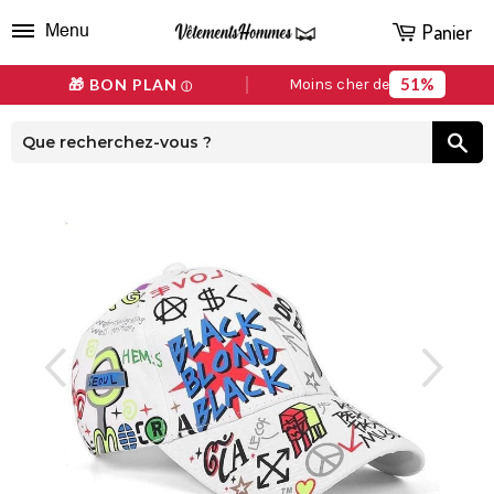
Panier
Menu
51%
🎁 BON PLAN
Moins cher de
ⓘ