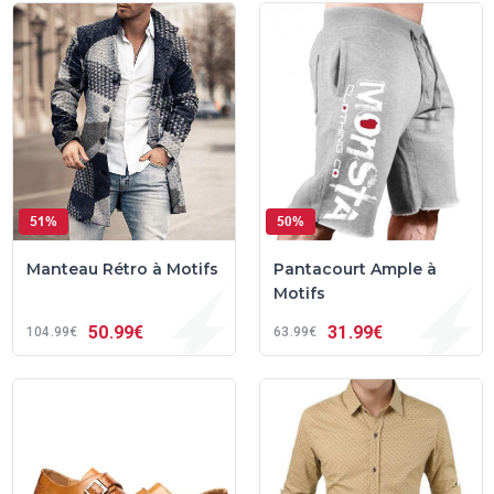
51%
50%
Manteau Rétro à Motifs
Pantacourt Ample à
Motifs
50
99€
31
99€
104
99€
63
99€