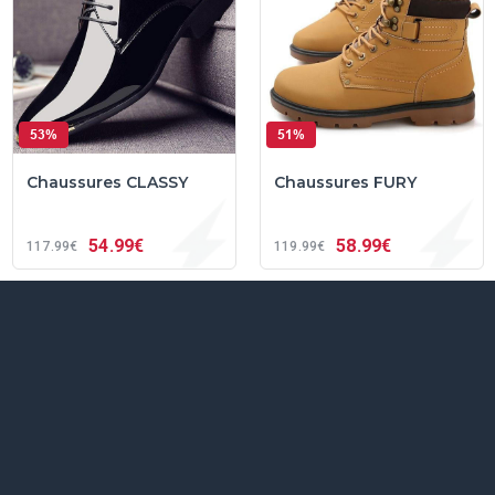
53%
51%
Chaussures CLASSY
Chaussures FURY
54
99€
58
99€
117
99€
119
99€