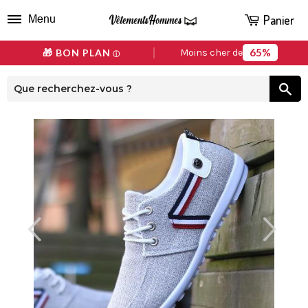
Panier
Menu
65%
🎁 BON PLAN
Moins cher de
ⓘ