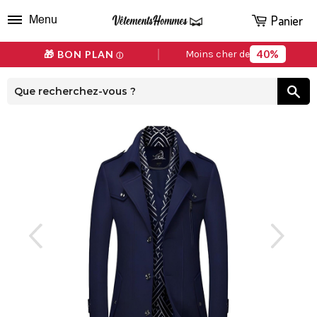
Panier
Menu
40%
🎁 BON PLAN
Moins cher de
ⓘ