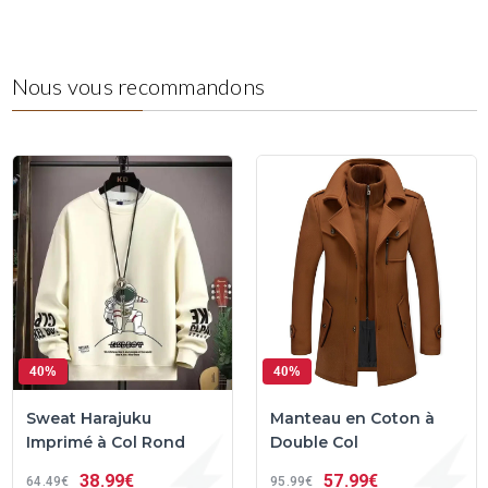
Nous vous recommandons
40%
40%
Sweat Harajuku
Manteau en Coton à
Imprimé à Col Rond
Double Col
38
99€
57
99€
64
49€
95
99€