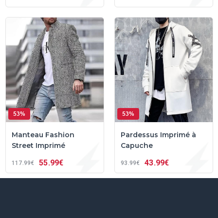
53%
53%
Manteau Fashion
Pardessus Imprimé à
Street Imprimé
Capuche
55
99€
43
99€
117
99€
93
99€