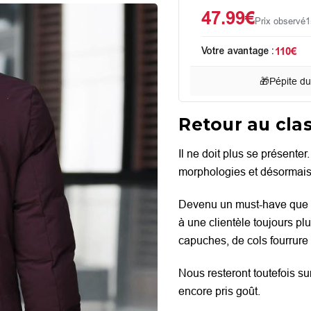
47.99€
Prix observé
1
Votre avantage :
110€
🎁
Pépite d
Retour au cla
Il ne doit plus se présente
morphologies et désormais à
D
evenu un must-have que 
à une clientèle toujours p
capuches, de cols fourrure p
Nous resteront toutefois su
encore pris goût.