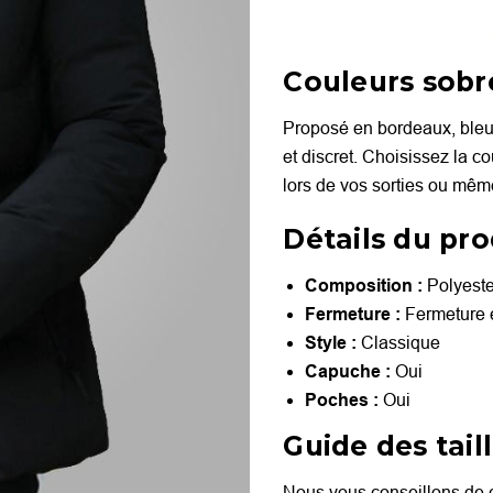
Couleurs sobr
Proposé en bordeaux, bleu 
et discret. Choisissez la c
lors de vos sorties ou même
Détails du pro
Composition :
Polyest
Fermeture :
Fermeture é
Style :
Classique
Capuche :
Oui
Poches :
Oui
Guide des taill
Nous vous conseillons de ch