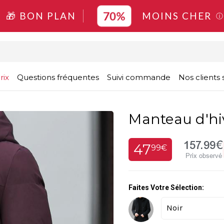
70%
🎁 BON PLAN
MOINS CHER
ⓘ
rix
Questions fréquentes
Suivi commande
Nos clients s
Manteau d'hi
157.99€
47
99€
Prix observé
Faites Votre Sélection: