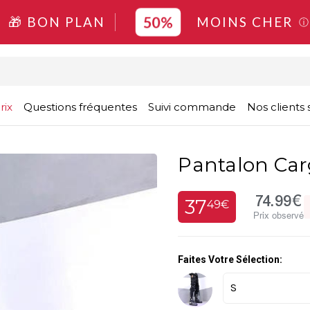
50%
🎁 BON PLAN
MOINS CHER
ⓘ
rix
Questions fréquentes
Suivi commande
Nos clients s
Pantalon Ca
74.99€
37
49€
Prix observé
Faites Votre Sélection: