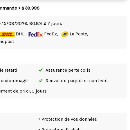
ommande > à 39,99€
- 15/08/2026,
80.8% ≤ 7 jours
DHL,
FedEx,
La Poste,
nopost
de retard
Assurance perte colis
si endommagé
Renvoi du paquet si non livré
tement de prix 30 jours
Protection de vos données
Protection d'achat