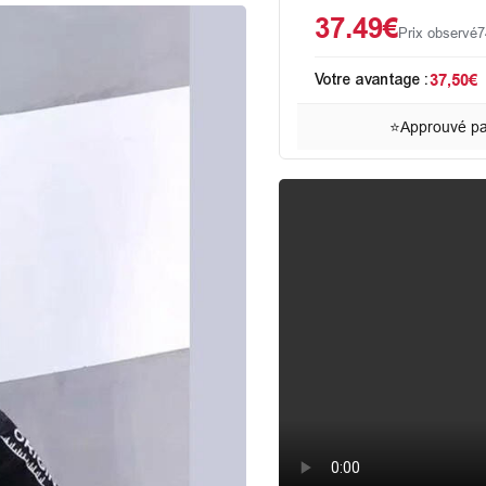
37.49€
Prix observé
7
Votre avantage :
37,50€
⭐
Approuvé par