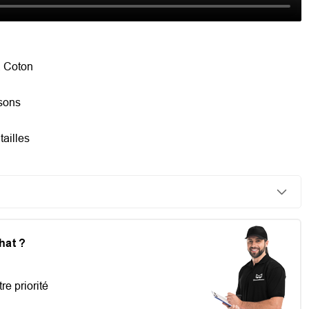
, Coton
isons
tailles
chat ?
re priorité