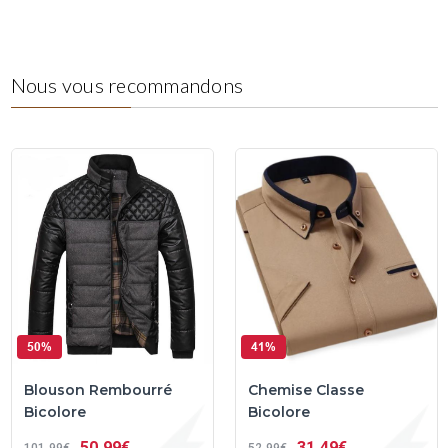
Nous vous recommandons
50%
41%
Blouson Rembourré
Chemise Classe
Bicolore
Bicolore
50
99€
31
49€
101
99€
52
99€