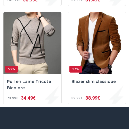
53%
57%
Pull en Laine Tricoté
Blazer slim classique
Bicolore
34
49€
38
99€
73
99€
89
99€