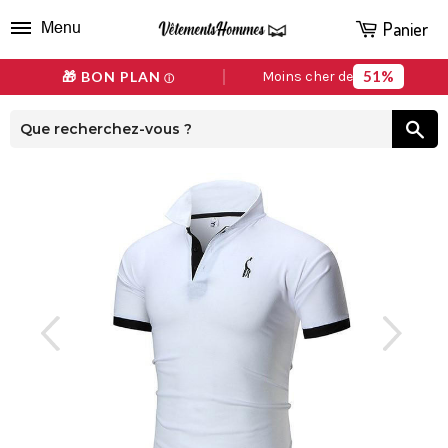
Panier
Menu
51%
🎁 BON PLAN
Moins cher de
ⓘ