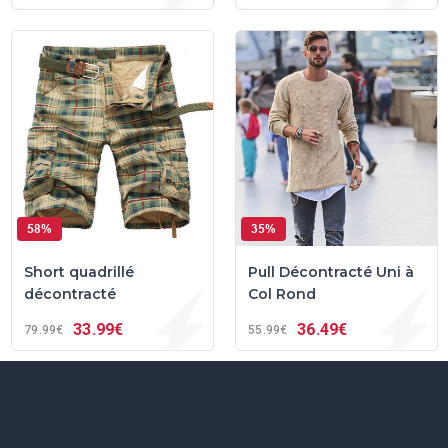
58%
35%
Short quadrillé
Pull Décontracté Uni à
décontracté
Col Rond
33
99€
36
49€
79
99€
55
99€