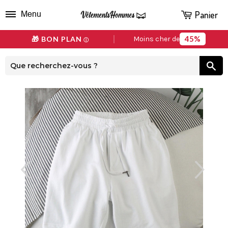
Panier
Menu
45%
🎁 BON PLAN
Moins cher de
ⓘ