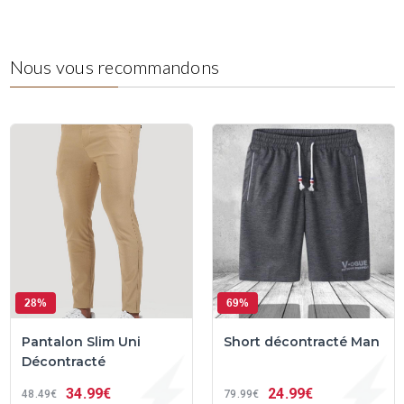
Nous vous recommandons
28%
69%
Pantalon Slim Uni
Short décontracté Man
Décontracté
34
99€
24
99€
48
49€
79
99€