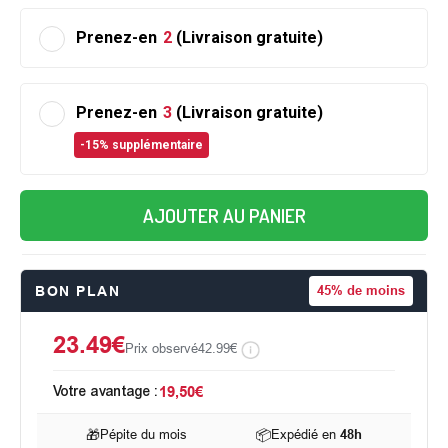
Prenez-en
2
(Livraison gratuite)
Prenez-en
3
(Livraison gratuite)
-15% supplémentaire
AJOUTER AU PANIER
BON PLAN
45%
de moins
23.49€
Prix observé
42.99€
Votre avantage :
19,50€
🎁
Pépite du mois
📦
Expédié en
48h