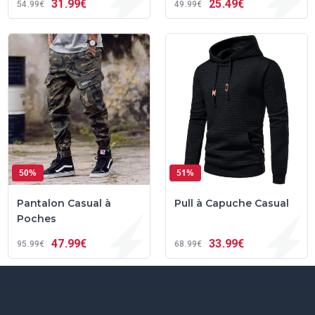
31
99€
25
49€
54
99€
49
99€
50%
51%
Pantalon Casual à
Pull à Capuche Casual
Poches
47
99€
33
99€
95
99€
68
99€