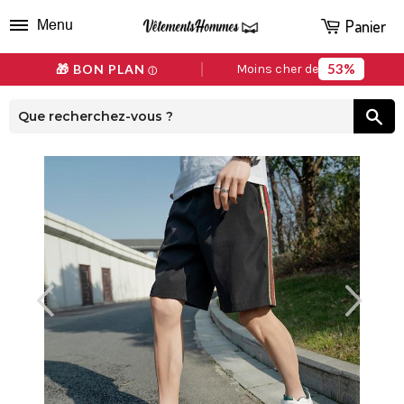
Panier
Menu
53%
🎁 BON PLAN
Moins cher de
ⓘ