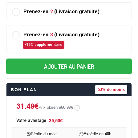
Prenez-en
2
(Livraison gratuite)
Prenez-en
3
(Livraison gratuite)
-15% supplémentaire
AJOUTER AU PANIER
BON PLAN
53%
de moins
31.49€
Prix observé
66.99€
Votre avantage :
35,50€
🎁
Pépite du mois
📦
Expédié en
48h