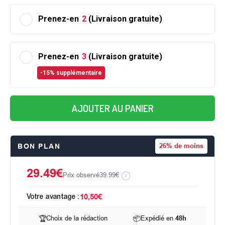
Prenez-en
2
(Livraison gratuite)
Prenez-en
3
(Livraison gratuite)
-15% supplémentaire
AJOUTER AU PANIER
BON PLAN
26%
de moins
29.49€
Prix observé
39.99€
Votre avantage :
10,50€
🏆
Choix de la rédaction
📦
Expédié en
48h