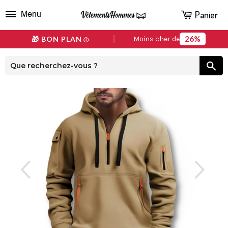
Panier
Menu
26%
🎁 BON PLAN
Moins cher de
ⓘ