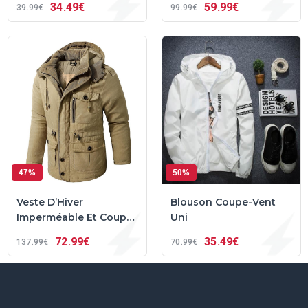
34
49€
59
99€
39
99€
99
99€
47%
50%
Veste D’Hiver
Blouson Coupe-Vent
Imperméable Et Coupe-
Uni
Vent Thijs™
72
99€
35
49€
137
99€
70
99€