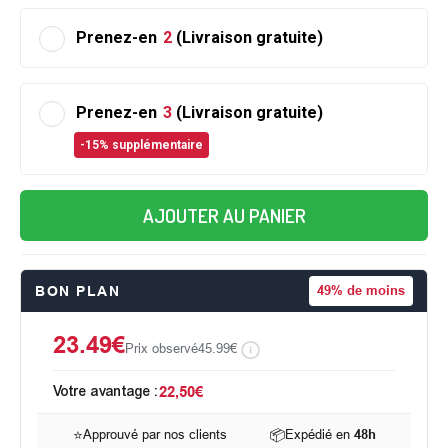
Prenez-en
2
(Livraison gratuite)
Prenez-en
3
(Livraison gratuite)
-15% supplémentaire
AJOUTER AU PANIER
BON PLAN
49%
de moins
23.49€
Prix observé
45.99€
Votre avantage :
22,50€
⭐
Approuvé par nos clients
📦
Expédié en
48h