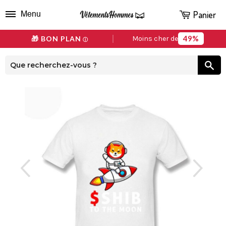
Panier
Menu
49%
🎁 BON PLAN
Moins cher de
ⓘ