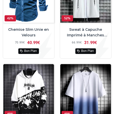
42%
52%
Chemise Slim Unie en
Sweat à Capuche
Velours
Imprimé à Manches
Courtes
40
99€
31
99€
70
99€
66
99€
Bon Plan
Bon Plan
49%
49%