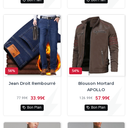
Bon Plan
Bon Plan
56%
54%
Jean Droit Rembourré
Blouson Mortard
APOLLO
33
99€
57
99€
77
99€
126
99€
Bon Plan
Bon Plan