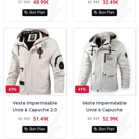
48
99€
32
49€
97
99€
46
99€
Bon Plan
Bon Plan
43%
41%
Veste Imperméable
Veste Imperméable
Unie à Capuche 2.0
Unie à Capuche
51
49€
52
99€
90
99€
89
99€
Bon Plan
Bon Plan