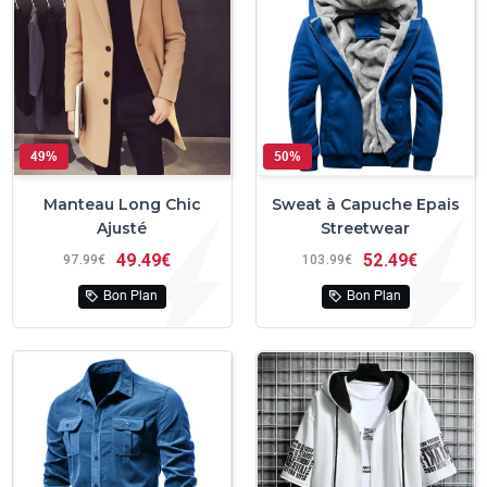
49%
50%
Manteau Long Chic
Sweat à Capuche Epais
Ajusté
Streetwear
49
49€
52
49€
97
99€
103
99€
Bon Plan
Bon Plan