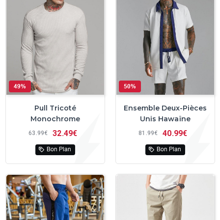
49%
50%
Pull Tricoté
Ensemble Deux-Pièces
Monochrome
Unis Hawaïne
32
49€
40
99€
63
99€
81
99€
Bon Plan
Bon Plan