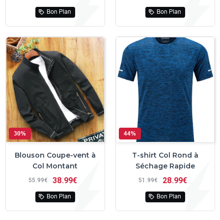
Bon Plan
Bon Plan
30%
44%
Blouson Coupe-vent à
T-shirt Col Rond à
Col Montant
Séchage Rapide
38
99€
28
99€
55
99€
51
99€
Bon Plan
Bon Plan