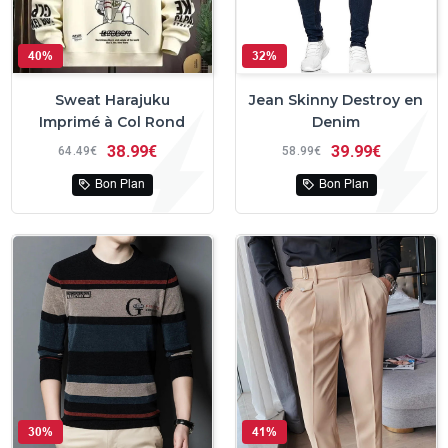
40%
32%
Sweat Harajuku
Jean Skinny Destroy en
Imprimé à Col Rond
Denim
38
99€
39
99€
64
49€
58
99€
Bon Plan
Bon Plan
30%
41%