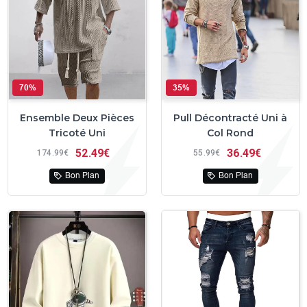
70%
35%
Ensemble Deux Pièces
Pull Décontracté Uni à
Tricoté Uni
Col Rond
52
49€
36
49€
174
99€
55
99€
Bon Plan
Bon Plan