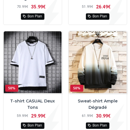
35
99€
26
49€
70
99€
51
99€
Bon Plan
Bon Plan
50%
50%
T-shirt CASUAL Deux
Sweat-shirt Ample
Tons
Dégradé
29
99€
30
99€
59
99€
61
99€
Bon Plan
Bon Plan