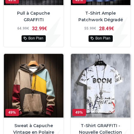
Pull à Capuche
T-Shirt Ample
GRAFFITI
Patchwork Dégradé
32
99€
28
49€
64
99€
55
99€
Bon Plan
Bon Plan
49%
49%
Sweat à Capuche
T-Shirt GRAFFITI -
Vintage en Polaire
Nouvelle Collection