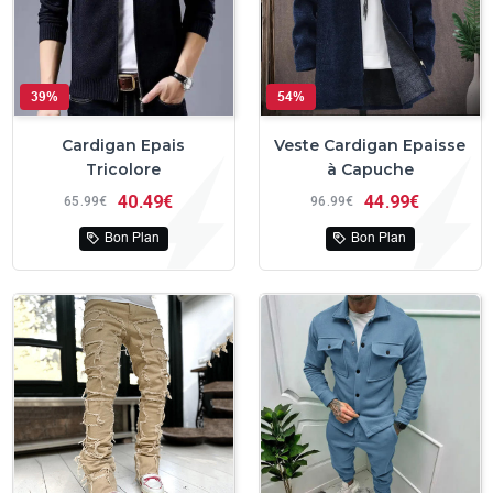
39%
54%
Cardigan Epais
Veste Cardigan Epaisse
Tricolore
à Capuche
40
49€
44
99€
65
99€
96
99€
Bon Plan
Bon Plan