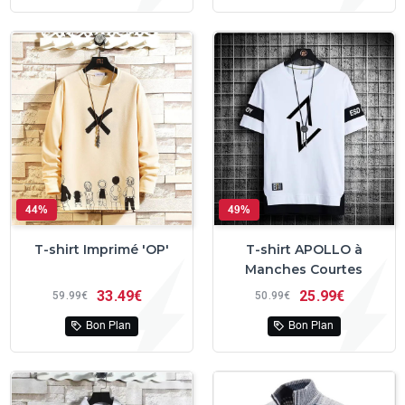
44%
49%
T-shirt Imprimé 'OP'
T-shirt APOLLO à
Manches Courtes
33
49€
25
99€
59
99€
50
99€
Bon Plan
Bon Plan