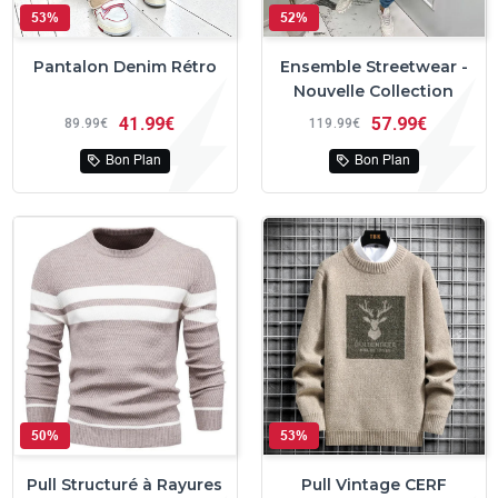
53%
52%
Pantalon Denim Rétro
Ensemble Streetwear -
Nouvelle Collection
41
99€
57
99€
89
99€
119
99€
Bon Plan
Bon Plan
50%
53%
Pull Structuré à Rayures
Pull Vintage CERF