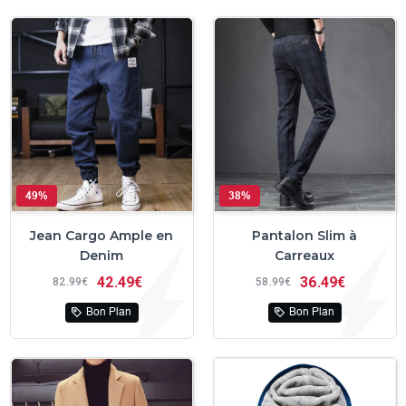
49%
38%
Jean Cargo Ample en
Pantalon Slim à
Denim
Carreaux
42
49€
36
49€
82
99€
58
99€
Bon Plan
Bon Plan