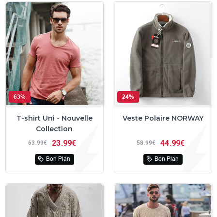
63%
24%
T-shirt Uni - Nouvelle
Veste Polaire NORWAY
Collection
23
99€
44
99€
63
99€
58
99€
Bon Plan
Bon Plan