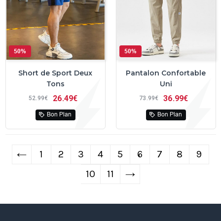
50%
50%
Short de Sport Deux
Pantalon Confortable
Tons
Uni
26
49€
36
99€
52
99€
73
99€
Bon Plan
Bon Plan
←
1
2
3
4
5
6
7
8
9
10
11
→