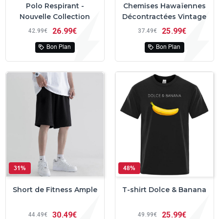
Polo Respirant -
Chemises Hawaïennes
Nouvelle Collection
Décontractées Vintage
26
99€
25
99€
42
99€
37
49€
Bon Plan
Bon Plan
31%
48%
Short de Fitness Ample
T-shirt Dolce & Banana
30
49€
25
99€
44
49€
49
99€