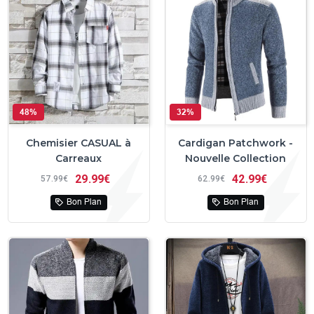
48%
32%
Chemisier CASUAL à
Cardigan Patchwork -
Carreaux
Nouvelle Collection
29
99€
42
99€
57
99€
62
99€
Bon Plan
Bon Plan