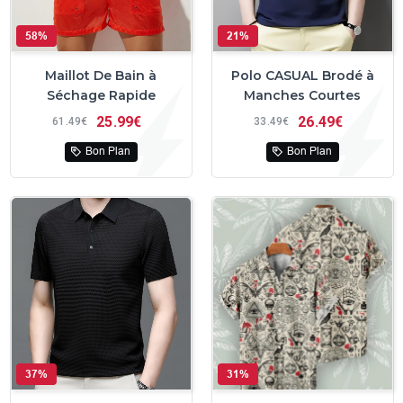
58%
21%
Maillot De Bain à
Polo CASUAL Brodé à
Séchage Rapide
Manches Courtes
25
99€
26
49€
61
49€
33
49€
Bon Plan
Bon Plan
37%
31%