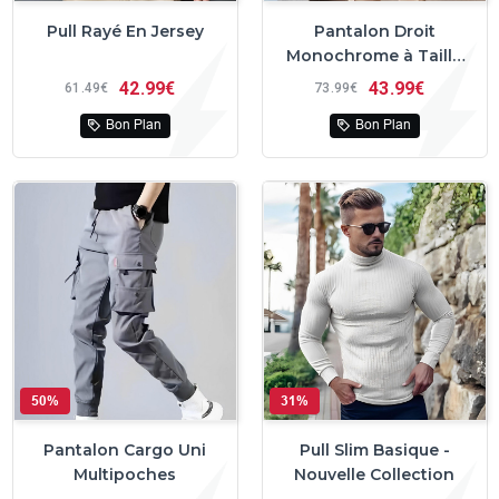
Pull Rayé En Jersey
Pantalon Droit
Monochrome à Taille
Haute
42
99€
43
99€
61
49€
73
99€
Bon Plan
Bon Plan
50%
31%
Pantalon Cargo Uni
Pull Slim Basique -
Multipoches
Nouvelle Collection