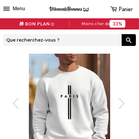
Panier
Menu
33%
🎁 BON PLAN
Moins cher de
ⓘ