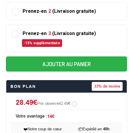
Prenez-en
2
(Livraison gratuite)
Prenez-en
3
(Livraison gratuite)
-15% supplémentaire
AJOUTER AU PANIER
BON PLAN
33%
de moins
28.49€
Prix observé
42.49€
Votre avantage :
14€
❤️
Notre coup de cœur
📦
Expédié en
48h