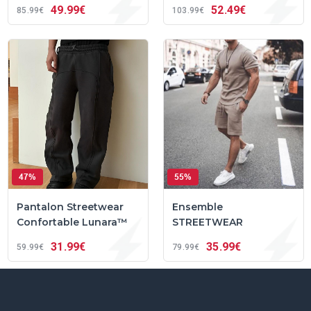
49
99€
52
49€
85
99€
103
99€
47%
55%
Pantalon Streetwear
Ensemble
Confortable Lunara™
STREETWEAR
31
99€
35
99€
59
99€
79
99€